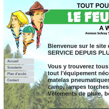
Bienvenue sur le site
SERVICE DEPUIS PLU
Accueil
Vous y trouverez tous
Scouterie
tout l'équipement néc
Plan d'accès
matelas pneumatiques,
Contact
camp, lampes torches,
Vêtements de pluie, 
...